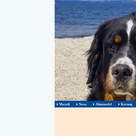
Matadi
News
Ahnentafel
Körung