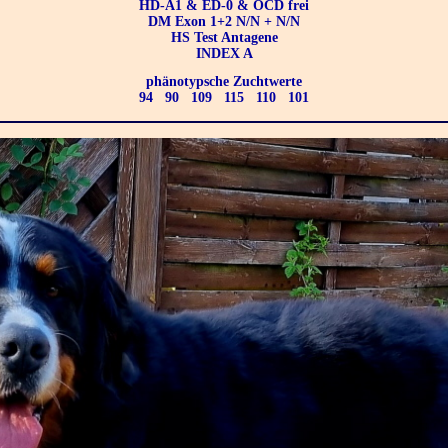
HD-A1 & ED-0 & OCD frei
DM Exon 1+2 N/N + N/N
HS Test Antagene
INDEX A
phänotypsche Zuchtwerte
94 90 109 115 110 101