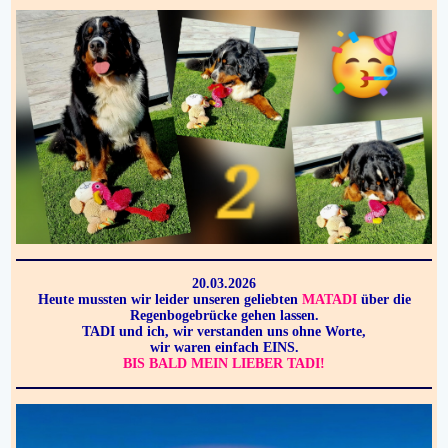
20.03.2026
Heute mussten wir leider unseren geliebten
MATADI
über die
Regenbogebrücke gehen lassen.
TADI und ich, wir verstanden uns ohne Worte,
wir waren einfach EINS.
BIS
BALD
MEIN LIEBER TADI!