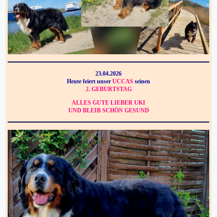
23.04.2026
Heute feiert unser
UCCAS
seinen
2. GEBURTSTAG
ALLES GUTE LIEBER UKI
UND BLEIB SCHÖN GESUND