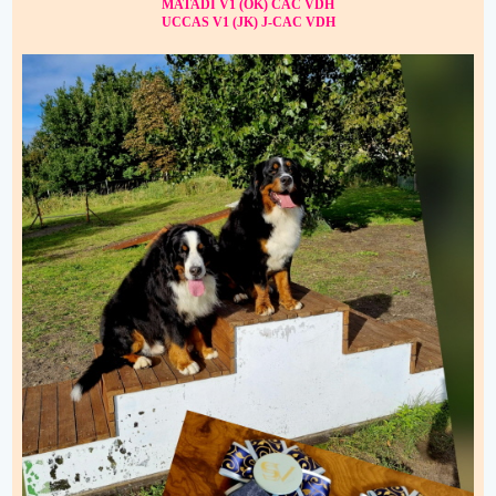
MATADI V1 (OK) CAC VDH
UCCAS V1 (JK) J-CAC VDH