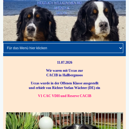
11.07.2026
Wir waren mit Uccas zur
CACIB in Hallbergmoos
Uccas wurde in der Offenen Klasse ausgestellt
und erhielt von Richter Stefan Wächter (DE) ein
V1 CAC VDH und Reserve CACIB