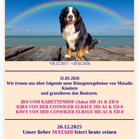
*26.12.2017 - +20.03.2026
11.03.2026
Wir freuen uns über folgende neue Röntgenergebnisse von Matadis
Kindern
und gratulieren den Besitzern.
IDA VOM KADETTENHOF (Aska) HD-A1 & ED-0
KIRA VON DER COSWIGER ELBAUE HD-A1 & ED-0
KIWY VON DER COSWIGER ELBAUE HD-A1 & ED-0
26.12.2025
Unser lieber
MATADI
feiert heute seinen