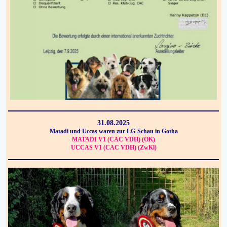
31.08.2025
Matadi und Uccas waren zur LG-Schau in Gotha
MATADI V1 (CAC VDH) (OK)
UCCAS V1 (CAC VDH) (ZwKl)