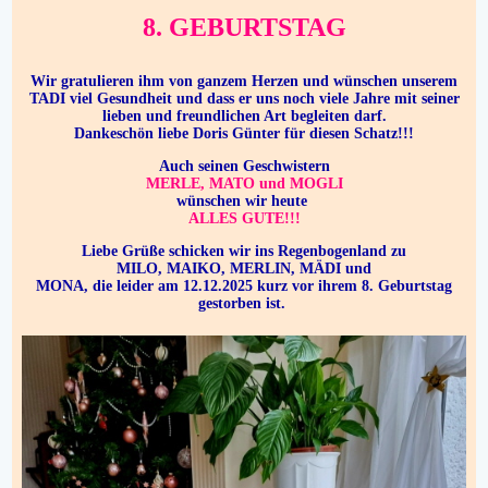
8. GEBURTSTAG
Wir gratulieren ihm von ganzem Herzen und wünschen unserem
TADI viel Gesundheit und dass er uns noch viele Jahre mit seiner
lieben und freundlichen Art begleiten darf.
Dankeschön liebe Doris Günter für diesen Schatz!!!
Auch seinen Geschwistern
MERLE, MATO
und MOGLI
wünschen wir heute
ALLES GUTE!!!
Liebe Grüße schicken wir ins Regenbogenland zu
MILO, MAIKO, MERLIN, MÄDI und
MONA, die leider am 12.12.2025 kurz vor ihrem 8. Geburtstag
gestorben ist.